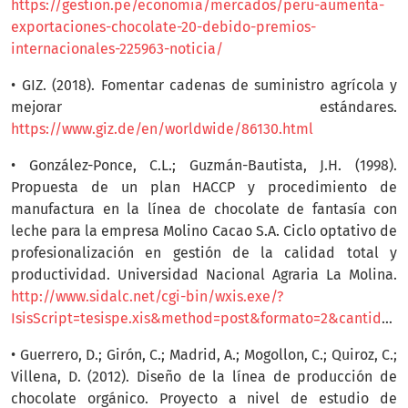
https://gestion.pe/economia/mercados/peru-aumenta-
exportaciones-chocolate-20-debido-premios-
internacionales-225963-noticia/
• GIZ. (2018). Fomentar cadenas de suministro agrícola y
mejorar estándares.
https://www.giz.de/en/worldwide/86130.html
• González-Ponce, C.L.; Guzmán-Bautista, J.H. (1998).
Propuesta de un plan HACCP y procedimiento de
manufactura en la línea de chocolate de fantasía con
leche para la empresa Molino Cacao S.A. Ciclo optativo de
profesionalización en gestión de la calidad total y
productividad. Universidad Nacional Agraria La Molina.
http://www.sidalc.net/cgi-bin/wxis.exe/?
IsisScript=tesispe.xis&method=post&formato=2&cantidad=1&expresion=mfn=000191
• Guerrero, D.; Girón, C.; Madrid, A.; Mogollon, C.; Quiroz, C.;
Villena, D. (2012). Diseño de la línea de producción de
chocolate orgánico. Proyecto a nivel de estudio de