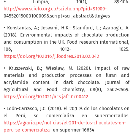
+ Limpia, 10(1), 89-104.
http://www.scielo.org.co/scielo.php?pid=S1909-
04552015000100009&script=sci_abstract&tlng=es
• Konstantas, A.; Jeswani, H.K.; Stamford, L.; Azapagic, A.
(2018). Environmental impacts of chocolate production
and consumption in the UK. Food research international,
106, 1012- 1025.
https://doi.org/10.1016/j.foodres.2018.02.042
• Kruszewski, B.; Wieslaw, M. (2020). Impact of raw
materials and production processes on furan and
acrylamide content in dark chocolate. Journal of
Agricultural and Food Chemistry, 68(8), 2562-2569.
https://doi.org/10.1021/acs.jafc.0c00412
• León-Carrasco, J.C. (2018). El 20,1 % de los chocolates en
el Perú, se comercializa en supermercados.
https://agraria.pe/noticias/el-201-de-los-chocolates-en-
peru-se-comercializa-
en-supermer-16634