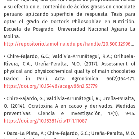
y su efecto en el contenido de ácidos grasos en chocolate
peruano aplicando superficie de respuesta. Tesis para
optar el grado de Doctoris Philosophiae en Nutrición.
Escuela de Posgrado. Universidad Nacional Agraria La
Molina.
http://repositorio.lamolina.edu.pe/handle/20.500.12996/4098
• Chire-Fajardo, G.C.; Valdivia-Arrunátegui, R.A.; Orihuela-
Rivera, C.A., Ureña-Peralta, M.O. (2017). Assessment of
physical and physicochemical quality of main chocolates
traded in Perú. Acta Agronómica, 66(2),164-171.
https://doi.org/10.15446/acag.v66n2.53779
• Chire-Fajardo, G.; Valdivia-Arrunátegui, R.; Ureña-Peralta,
O. (2014). Ocratoxina A en cacao y derivados. Medidas
preventivas. Ciencia e Investigación, 17(1), 9-15.
https://doi.org/10.15381/ci.v17i1.11087
• Daza-La Plata, A.; Chire-Fajardo, G.C.; Ureña-Peralta, M.O.