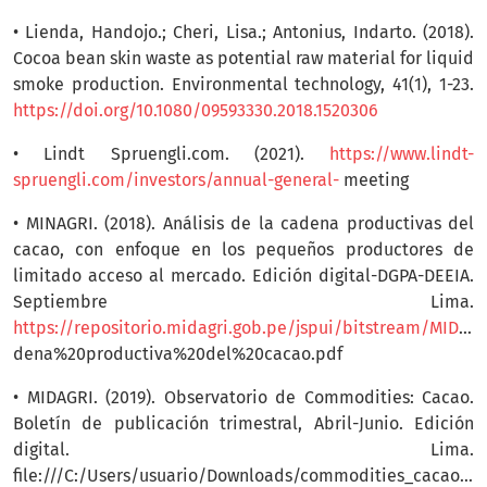
• Lienda, Handojo.; Cheri, Lisa.; Antonius, Indarto. (2018).
Cocoa bean skin waste as potential raw material for liquid
smoke production. Environmental technology, 41(1), 1-23.
https://doi.org/10.1080/09593330.2018.1520306
• Lindt Spruengli.com. (2021).
https://www.lindt-
spruengli.com/investors/annual-general-
meeting
• MINAGRI. (2018). Análisis de la cadena productivas del
cacao, con enfoque en los pequeños productores de
limitado acceso al mercado. Edición digital-DGPA-DEEIA.
Septiembre Lima.
https://repositorio.midagri.gob.pe/jspui/bitstream/MIDAGRI/66/5/analisis%20de%20la%20ca
dena%20productiva%20del%20cacao.pdf
• MIDAGRI. (2019). Observatorio de Commodities: Cacao.
Boletín de publicación trimestral, Abril-Junio. Edición
digital. Lima.
file:///C:/Users/usuario/Downloads/commodities_cacao_junio2019%20(1).pdf