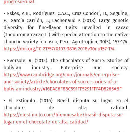
progreso-rural
.
• Eskes, A.B.; Rodríguez, C.A.C.; Cruz Condori, D.; Seguine,
E.; García Carrión, L.; Lachenaud P. (2018). Large genetic
diversity for fine-flavor traits unveiled in cacao
(Theobroma cacao L.) with special attention to the native
chuncho variety in cusco, Peru. Agrotropica, 30(3), 157-174.
https://doi.org/10.21757/0103-3816.2018v30np157-174
• Eversole, R. (2015). The Chocolates of Sucre: Stories of
bolivian industry. Enterprise and society.
https://www.cambridge.org/core/journals/enterprise-
and-society/article/chocolates-of-sucre-stories-of-a-
bolivian-industry/416E4E6F88C591FF5291FFF4D8265ABF
• El Estimulo. (2016). Brasil disputa su lugar en el
chocolate de alta calidad.
https://elestimulo.com/bienmesabe/brasil-disputa-su-
lugar-en-el-chocolate-de-alta-calidad/