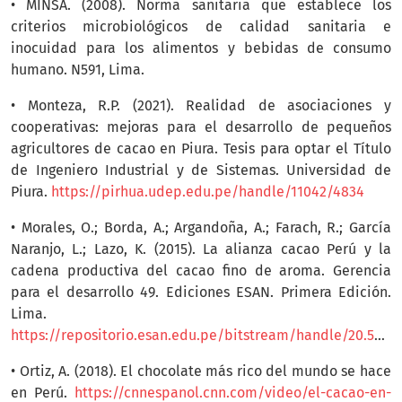
• MINSA. (2008). Norma sanitaria que establece los
criterios microbiológicos de calidad sanitaria e
inocuidad para los alimentos y bebidas de consumo
humano. N591, Lima.
• Monteza, R.P. (2021). Realidad de asociaciones y
cooperativas: mejoras para el desarrollo de pequeños
agricultores de cacao en Piura. Tesis para optar el Título
de Ingeniero Industrial y de Sistemas. Universidad de
Piura.
https://pirhua.udep.edu.pe/handle/11042/4834
• Morales, O.; Borda, A.; Argandoña, A.; Farach, R.; García
Naranjo, L.; Lazo, K. (2015). La alianza cacao Perú y la
cadena productiva del cacao fino de aroma. Gerencia
para el desarrollo 49. Ediciones ESAN. Primera Edición.
Lima.
https://repositorio.esan.edu.pe/bitstream/handle/20.500.12640/111/Gerencia_para_el_desarrollo_49.pdf
• Ortiz, A. (2018). El chocolate más rico del mundo se hace
en Perú.
https://cnnespanol.cnn.com/video/el-cacao-en-