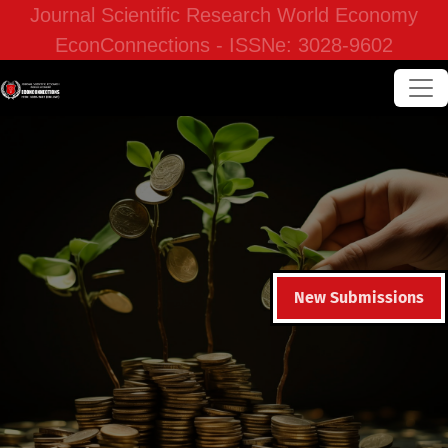
Journal Scientific Research World Economy
EconConnections - ISSNe: 3028-9602
New Submissions