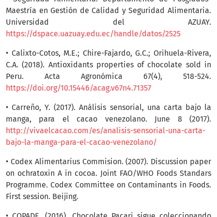
Maestría en Gestión de Calidad y Seguridad Alimentaria.
Universidad del AZUAY.
https://dspace.uazuay.edu.ec/handle/datos/2525
• Calixto-Cotos, M.E.; Chire-Fajardo, G.C.; Orihuela-Rivera,
C.A. (2018). Antioxidants properties of chocolate sold in
Peru. Acta Agronómica 67(4), 518-524.
https://doi.org/10.15446/acag.v67n4.71357
• Carreño, Y. (2017). Análisis sensorial, una carta bajo la
manga, para el cacao venezolano. June 8 (2017).
http://vivaelcacao.com/es/analisis-sensorial-una-carta-
bajo-la-manga-para-el-cacao-venezolano/
• Codex Alimentarius Commision. (2007). Discussion paper
on ochratoxin A in cocoa. Joint FAO/WHO Foods Standars
Programme. Codex Committee on Contaminants in Foods.
First session. Beijing.
• COPADE. (2016). Chocolate Pacari sigue coleccionando