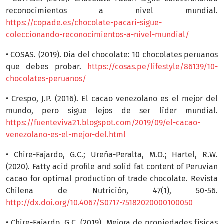
reconocimientos a nivel mundial.
https://copade.es/chocolate-pacari-sigue-
coleccionando-reconocimientos-a-nivel-mundial/
• COSAS. (2019). Dia del chocolate: 10 chocolates peruanos
que debes probar.
https://cosas.pe/lifestyle/86139/10-
chocolates-peruanos/
• Crespo, J.P. (2016). El cacao venezolano es el mejor del
mundo, pero sigue lejos de ser líder mundial.
https://fuenteviva21.blogspot.com/2019/09/el-cacao-
venezolano-es-el-mejor-del.html
• Chire-Fajardo, G.C.; Ureña-Peralta, M.O.; Hartel, R.W.
(2020). Fatty acid profile and solid fat content of Peruvian
cacao for optimal production of trade chocolate. Revista
Chilena de Nutrición, 47(1), 50-56.
http://dx.doi.org/10.4067/S0717-75182020000100050
• Chire-Fajardo, G.C. (2019). Mejora de propiedades físicas