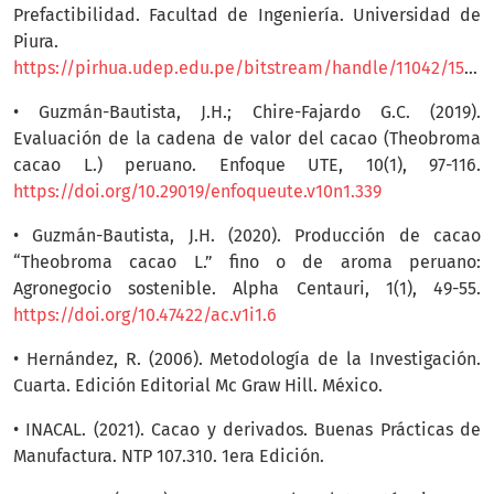
Prefactibilidad. Facultad de Ingeniería. Universidad de
Piura.
https://pirhua.udep.edu.pe/bitstream/handle/11042/1556/PYT_Informe_Final_CHOCOLATE_ORGANICOv1.pdf
• Guzmán-Bautista, J.H.; Chire-Fajardo G.C. (2019).
Evaluación de la cadena de valor del cacao (Theobroma
cacao L.) peruano. Enfoque UTE, 10(1), 97-116.
https://doi.org/10.29019/enfoqueute.v10n1.339
• Guzmán-Bautista, J.H. (2020). Producción de cacao
“Theobroma cacao L.” fino o de aroma peruano:
Agronegocio sostenible. Alpha Centauri, 1(1), 49-55.
https://doi.org/10.47422/ac.v1i1.6
• Hernández, R. (2006). Metodología de la Investigación.
Cuarta. Edición Editorial Mc Graw Hill. México.
• INACAL. (2021). Cacao y derivados. Buenas Prácticas de
Manufactura. NTP 107.310. 1era Edición.