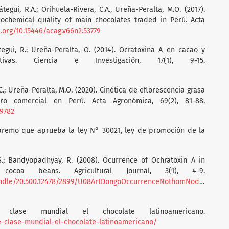
átegui, R.A.; Orihuela-Rivera, C.A., Ureña-Peralta, M.O. (2017).
ochemical quality of main chocolates traded in Perú. Acta
i.org/10.15446/acag.v66n2.53779
átegui, R.; Ureña-Peralta, O. (2014). Ocratoxina A en cacao y
tivas. Ciencia e Investigación, 17(1), 9-15.
.C.; Ureña-Peralta, M.O. (2020). Cinética de eflorescencia grasa
o comercial en Perú. Acta Agronómica, 69(2), 81-88.
79782
supremo que aprueba la ley N° 30021, ley de promoción de la
.S.; Bandyopadhyay, R. (2008). Ocurrence of Ochratoxin A in
ocoa beans. Agricultural Journal, 3(1), 4-9.
/handle/20.500.12478/2899/U08ArtDongoOccurrenceNothomNodev.pdf?
clase mundial el chocolate latinoamericano.
de-clase-mundial-el-chocolate-latinoamericano/