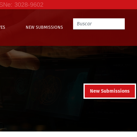
SSNe: 3028-9602
VES
NEW SUBMISSIONS
New Submissions