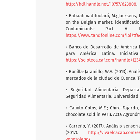
http://hdl.handle.net/10757/623808
.
• Babaahmadifooladi, M.; Jacxsens, L
on the Belgian market: identificati
Contaminants: Part A. IS
https://www.tandfonline.com/loi/tfa
• Banco de Desarrollo de América L
para América Latina. Iniciati
https://scioteca.caf.com/handle/12
• Bonilla-Jaramillo, W.A. (2013). An
mercados de la ciudad de Cuenca. Te
• Seguridad Alimentaria. Depar
Seguridad Alimentaria. Universidad
• Calixto-Cotos, M.E.; Chire-Fajardo,
chocolate sold in Peru. Acta Agronóm
• Carreño, Y. (2017). Análisis senso
(2017).
http://vivaelcacao.com/e
venezolano/