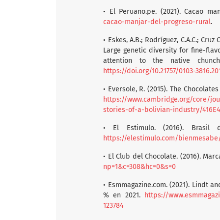
• El Peruano.pe. (2021). Cacao ma
cacao-manjar-del-progreso-rural
.
• Eskes, A.B.; Rodríguez, C.A.C.; Cruz 
Large genetic diversity for fine-fla
attention to the native chuncho
https://doi.org/10.21757/0103-3816.2
• Eversole, R. (2015). The Chocolates
https://www.cambridge.org/core/jou
stories-of-a-bolivian-industry/416
• El Estimulo. (2016). Brasil
https://elestimulo.com/bienmesabe/
• El Club del Chocolate. (2016). Mar
np=1&c=308&hc=0&s=0
• Esmmagazine.com. (2021). Lindt an
% en 2021.
https://www.esmmagazi
123784