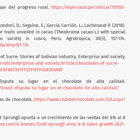
njar del progreso rural.
https://elperuano.pe/noticia/115183-
Condori, D.; Seguine, E.; García Carrión, L.; Lachenaud P. (2018).
vor traits unveiled in cacao (Theobroma cacao L.) with special
 variety in cusco, Peru. Agrotropica, 30(3), 157-174.
018v30np157-174
 of Sucre: Stories of bolivian industry. Enterprise and society.
rnals/enterprise-and-society/article/chocolates-of-sucre-
E4E6F88C591FF5291FFF4D8265ABF
 disputa su lugar en el chocolate de alta calidad.
brasil-disputa-su-lugar-en-el-chocolate-de-alta-calidad/
cas de chocolate.
https://www.clubdelchocolate.com/list.aspx?
d Sprungli apunta a un crecimiento de las ventas del 6% al 8
ne.com/a-brands/lindt-sprungli-aims-6-8-sales-growth-2021-