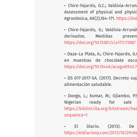
• Chire-Fajardo, G.C.; Valdivia-Arrun
Assessment of physical and physic
Agronómica, 66(2),164-171.
https://do
• Chire-Fajardo, G.; Valdivia-Arrun
derivados. Medidas preven
https://doi.org/10.15381/ci.v17i1.11087
• Daza-La Plata, A.; Chire-Fajardo, G
en muestras de chocolate oscur
https://doi.org/10.15446/acag.v69n2.
• DS 017-2017-SA. (2017). Decreto 
alimentación saludable.
• Dongo, L.; Kumar, M.; Ojiambo, P
Nigerian ready for sale c
https://biblio1.iita.org/bitstream
sequence=1
• El Diario. (2013). De 
https://eldiariony.com/2013/10/29/