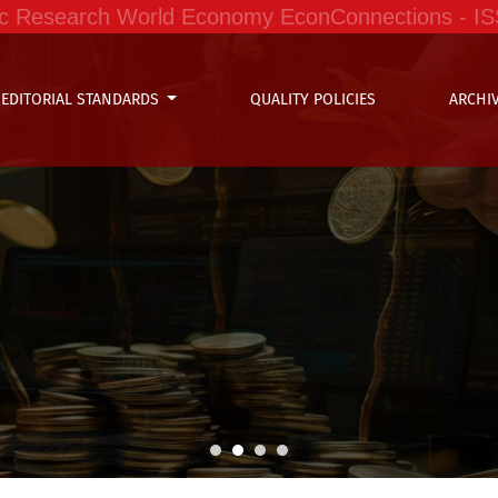
ific Research World Economy EconConnections - I
EDITORIAL STANDARDS
QUALITY POLICIES
ARCHI
s en Amazonas-2023