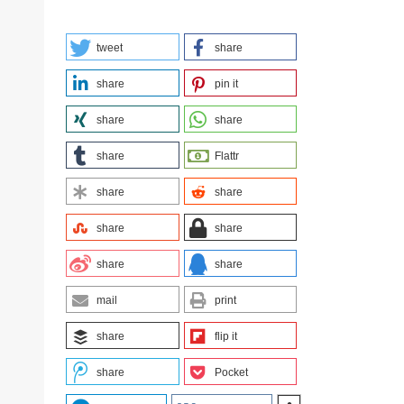
tweet
share
share
pin it
share
share
share
Flattr
share
share
share
share
share
share
mail
print
share
flip it
share
Pocket