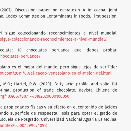
(2007). Discussion paper on ochratoxin A in cocoa. Joint
 Codex Committee on Contaminants in Foods. First session.
ri sigue coleccionando reconocimientos a nivel mundial.
-sigue-coleccionando-reconocimientos-a-nivel-mundial/
colate: 10 chocolates peruanos que debes probar.
-chocolates-peruanos/
ezolano es el mejor del mundo, pero sigue lejos de ser líder
pot.com/2019/09/el-cacao-venezolano-es-el-mejor-del.html
, M.O.; Hartel, R.W. (2020). Fatty acid profile and solid fat
timal production of trade chocolate. Revista Chilena de
.org/10.4067/S0717-75182020000100050
 de propiedades físicas y su efecto en el contenido de ácidos
ando superficie de respuesta. Tesis para optar el grado de
 Escuela de Posgrado. Universidad Nacional Agraria La Molina.
handle/20.500.12996/4098