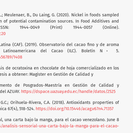
.; Meulenaer, B., Du Laing, G. (2020). Nickel in foods sampled
on of potential contamination sources. In Food Additives and
SN: 1944-0049 (Print) 1944-0057 (Online).
c20
atina (CAF). (2019). Observatorio del cacao fino y de aroma
va Latinoamericana del Cacao (ILC). Boletín N◦ 5.
3456789/1408
álisis de ocratoxina en chocolate de hoja comercializado en los
sis a obtener: Magister en Gestión de Calidad y
tamento de Posgrados-Maestría en Gestión de Calidad y
 del AZUAY.
https://dspace.uazuay.edu.ec/handle/datos/2525
 G.C.; Orihuela-Rivera, C.A. (2018). Antioxidants properties of
ica 67(4), 518-524.
https://doi.org/10.15446/acag.v67n4.71357
rial, una carta bajo la manga, para el cacao venezolano. June 8
s/analisis-sensorial-una-carta-bajo-la-manga-para-el-cacao-