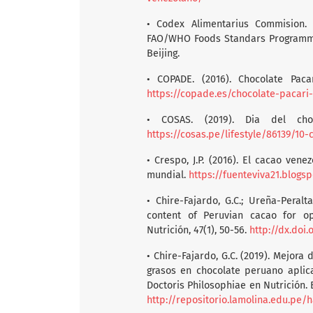
• Codex Alimentarius Commision. 
FAO/WHO Foods Standars Programme.
Beijing.
• COPADE. (2016). Chocolate Paca
https://copade.es/chocolate-pacari
• COSAS. (2019). Dia del cho
https://cosas.pe/lifestyle/86139/10
• Crespo, J.P. (2016). El cacao ven
mundial.
https://fuenteviva21.blogs
• Chire-Fajardo, G.C.; Ureña-Peralta
content of Peruvian cacao for op
Nutrición, 47(1), 50-56.
http://dx.doi
• Chire-Fajardo, G.C. (2019). Mejora
grasos en chocolate peruano aplic
Doctoris Philosophiae en Nutrición.
http://repositorio.lamolina.edu.pe/